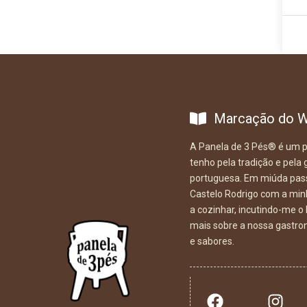
Marcação do W
A Panela de 3 Pés
®
é um p
tenho pela tradição e pela 
portuguesa. Em miúda pass
Castelo Rodrigo com a min
a cozinhar, incutindo-me o
mais sobre a nossa gastro
e sabores.